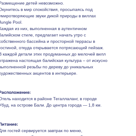
Размещение детей невозможно.
Окунитесь в мир спокойствия, просыпаясь под
умиротворяющие звуки дикой природы в виллах
Jungle Pool.
Каждая из них, выполненная в аутентичном
балийском стиле, предлагает начать утро с
собственного бассейна и просторной террасы в
гостиной, откуда открывается потрясающий пейзаж.
В каждой детали этих продуманных до мелочей вилл
отражена настоящая балийская культура – от искусно
выполненной резьбы по дереву до уникальных
художественных акцентов в интерьере.
Расположение:
Отель находится в районе Тегаллаланг, в городе
Убуд, на острове Бали. До центра города — 1,8 км.
Питание:
Для гостей сервируется завтрак по меню,