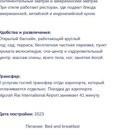
континентальный завтрак и американский завтрак.
При отеле работает ресторан, где подают блюда
американской, китайской и индонезийской кухни.
Удобства и развлечения:
Открытый бассейн, работающий круглый
год; сад; терраса; бесплатная частная парковка; пункт
проката велосипедов; спа-центр и оздоровительный
центр; массаж спины, всего тела, ног; занятия йогой.
Трансфер:
К услугам гостей трансфер от/до аэропорта, который
оплачивается отдельно. Поездка до аэропорта
Ngurah Rai International Airport занимает 41 минуту.
Дата постройки:
2023
Питание: Bed and breakfast