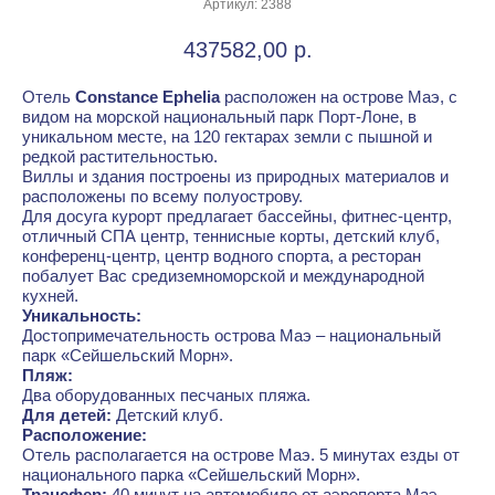
Артикул:
2388
437582,00
р.
Отель
Constance Ephelia
расположен на острове Маэ, с
видом на морской национальный парк Порт-Лоне, в
уникальном месте, на 120 гектарах земли с пышной и
редкой растительностью.
Виллы и здания построены из природных материалов и
расположены по всему полуострову.
Для досуга курорт предлагает бассейны, фитнес-центр,
отличный СПА центр, теннисные корты, детский клуб,
конференц-центр, центр водного спорта, а ресторан
побалует Вас средиземноморской и международной
кухней.
Уникальность:
Достопримечательность острова Маэ – национальный
парк «Сейшельский Морн».
Пляж:
Два оборудованных песчаных пляжа.
Для детей:
Детский клуб.
Расположение:
Отель располагается на острове Маэ. 5 минутах езды от
национального парка «Сейшельский Морн».
Трансфер:
40 минут на автомобиле от аэропорта Маэ.