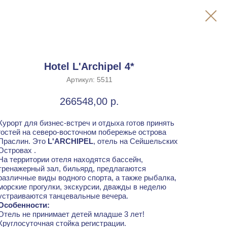
Hotel L'Archipel 4*
Артикул:
5511
266548,00
р.
Курорт для бизнес-встреч и отдыха готов принять
гостей на северо-восточном побережье острова
Праслин. Это
L'ARCHIPEL
, отель на Сейшельских
Островах .
На территории отеля находятся бассейн,
тренажерный зал, бильярд, предлагаются
различные виды водного спорта, а также рыбалка,
морские прогулки, экскурсии, дважды в неделю
устраиваются танцевальные вечера.
Особенности:
Отель не принимает детей младше 3 лет!
Круглосуточная стойка регистрации.