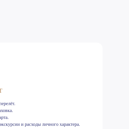
Т
ерелёт.
ховка.
арта.
кскурсии и расходы личного характера.