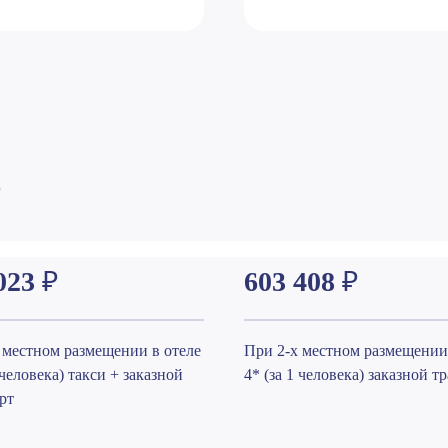
6
023
₽
603 408
₽
 местном размещении в отеле
При 2-х местном размещении
 человека) такси + заказной
4* (за 1 человека) заказной т
рт