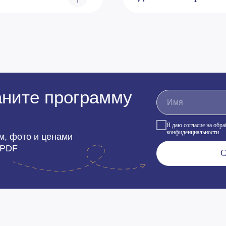
ните программу
Я даю согласие на обр
конфиденциальности
м, фото и ценами
 PDF
С