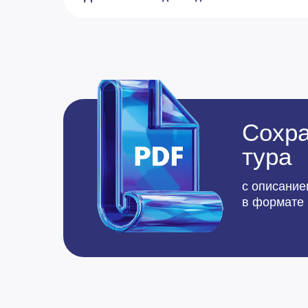
Сохра
тура
с описание
в формате