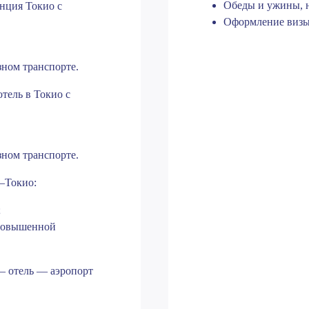
Обеды и ужины, н
нция Токио с
Оформление визы
зном транспорте.
тель в Токио с
зном транспорте.
–Токио:
;
 повышенной
— отель — аэропорт