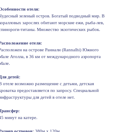
Особенности отеля:
Чудесный зеленый остров. Богатый подводный мир. В
коралловых зарослях обитают морские ежи, рыба-лев,
спинороги-титаны. Множество экзотических рыбок.
Расположение отеля:
Расположен на острове Раннали (Rannalhi) Южного
Мале Атолла, в 36 км от международного аэропорта
Мале.
Для детей:
В отеле возможно размещение с детьми, детская
кроватка предоставляется по запросу. Специальной
инфраструктуры для детей в отеле нет.
Трансфер:
45 минут на катере.
Размер островов:
380м х 120м.