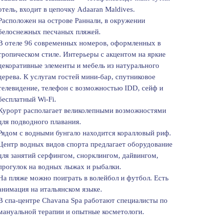
отель, входит в цепочку Adaaran Maldives.
Расположен на острове Раннали, в окружении
белоснежных песчаных пляжей.
В отеле 96 современных номеров, оформленных в
тропическом стиле. Интерьеры с акцентом на яркие
декоративные элементы и мебель из натурального
дерева. К услугам гостей мини-бар, спутниковое
телевидение, телефон с возможностью IDD, сейф и
бесплатный Wi-Fi.
Курорт располагает великолепными возможностями
для подводного плавания.
Рядом с водными бунгало находится коралловый риф.
Центр водных видов спорта предлагает оборудование
для занятий серфингом, снорклингом, дайвингом,
прогулок на водных лыжах и рыбалки.
На пляже можно поиграть в волейбол и футбол. Есть
анимация на итальянском языке.
В спа-центре Chavana Spa работают специалисты по
мануальной терапии и опытные косметологи.