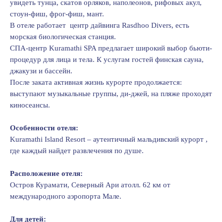
увидеть тунца, скатов орляков, наполеонов, рифовых акул,
стоун-фиш, фрог-фиш, мант.
В отеле работает центр дайвинга Rasdhоо Divers, есть
морская биологическая станция.
СПА-центр Kuramathi SPA предлагает широкий выбор бьюти-
процедур для лица и тела. К услугам гостей финская сауна,
джакузи и бассейн.
После заката активная жизнь курорте продолжается:
выступают музыкальные группы, ди-джей, на пляже проходят
киносеансы.
Особенности отеля:
Kuramathi Island Resоrt – аутентичный мальдивский курорт ,
где каждый найдет развлечения по душе.
Расположение отеля:
Остров Курамати, Северный Ари атолл. 62 км от
международного аэропорта Мале.
Для детей: