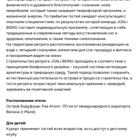
физического и душевного благополучия –сознании, коже,
микробиоме, который также называют микрофлорой организма, и
жизненной энергии. По прибытии гостей ожидает консультация с
опытными специалистами, по результатам которой команда JOALI
BEING составит индивидуальную программу, сочетающую в себе
традиционные и современные методы восстановления сил и
здоровья, омоложения, а также техники самопознания.
На территории ретрита расположена эксклюзивная резиденция на
воде с четырьмя спальнями, комнатами для спа-процедур и фитнеса
и панорамным видом на океан.
Строительство ретрита JOALI BEING проходило в соответствии с
принципами биофильного дизайна – научной системы интеграции
архитектуры в природную среду. Такой подход позволил сохранить
естественную растительность острова в процессе строительства, а
гости ретрита почувствуют максимальную гармонию с природой,
заряжаясь ее позитивной энергией.
Расположение отеля:
Остров Бодуфуши, Раа Атолл. 170 км от международного аэропорта
Велана (г.Мале).
Для детей:
Курорт принимает гостей всех возрастов, есть доступ к детскому
клубу