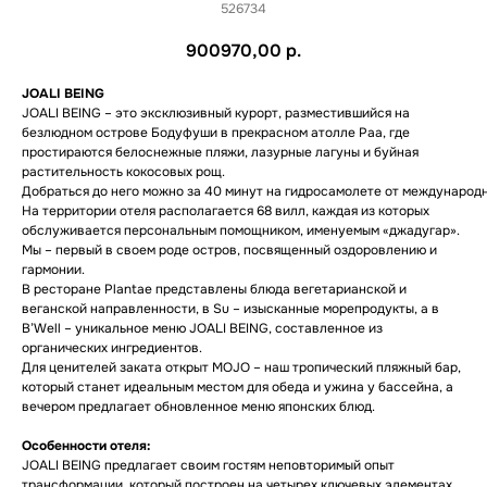
526734
900970,00
р.
JOALI BEING
JOALI BEING – это эксклюзивный курорт, разместившийся на
безлюдном острове Бодуфуши в прекрасном атолле Раа, где
простираются белоснежные пляжи, лазурные лагуны и буйная
растительность кокосовых рощ.
Добраться до него можно за 40 минут на гидросамолете от международ
На территории отеля располагается 68 вилл, каждая из которых
обслуживается персональным помощником, именуемым «джадугар».
Мы – первый в своем роде остров, посвященный оздоровлению и
гармонии.
В ресторане Plantae представлены блюда вегетарианской и
веганской направленности, в Su – изысканные морепродукты, а в
B’Well – уникальное меню JOALI BEING, составленное из
органических ингредиентов.
Для ценителей заката открыт MOJO – наш тропический пляжный бар,
который станет идеальным местом для обеда и ужина у бассейна, а
вечером предлагает обновленное меню японских блюд.
Особенности отеля:
JOALI BEING предлагает своим гостям неповторимый опыт
трансформации, который построен на четырех ключевых элементах