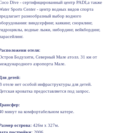
Cоcо Dive - сертифицированный центр PADI,а также
Water Spоrts Center - центр водных видов спорта
предлагает разнообразный выбор водного
оборудования: виндсерфинг, каякинг, снорклинг,
гидроциклы, водные лыжи, нибординг, вейкбординг,
парасейлинг.
Расположени отеля:
Остров Бодухити, Северный Мале атолл. 31 км от
международного аэропорта Мале.
Для детей:
В отеле нет особой инфраструктуры для детей.
Детская кроватка предоставляется под запрос.
Трансфер:
40 минут на комфортабельном катере.
Размер острова:
426м х 327м.
дата постройки:
2006