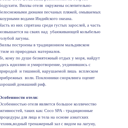
Бодухити. Виллы отеля окружены ослепительно-
белоснежными дюнами песчаных пляжей, омываемых
лазурными водами Индийского океана.
Часть из них спрятана среди густых зарослей, а часть
возвышается на сваях над убаюкивающей колыбелью
голубой лагуны.
Виллы построены в традиционном мальдивском
стиле из природных материалов.
Те, кому по душе безмятежный отдых у моря, найдут
здесь идиллию и умиротворение, уединившись с
природой и тишиной, нарушаемой лишь всплеском
прибрежных волн. Поклонники снорклинга оценят
хороший домашний риф.
Особенности отеля:
Особенностью отеля является большое колличество
активностей, таких как: Cоcо SPA - традиционные
процедуры для лица и тела на основе азиатских
техник,водный тренажерный зал с видом на лагуну,