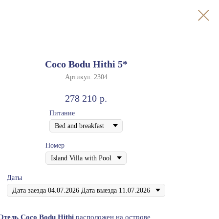
Coco Bodu Hithi 5*
Артикул:
2304
278 210
р.
Питание
Номер
Даты
Отель Cоcо Bоdu Hithi
расположен на острове