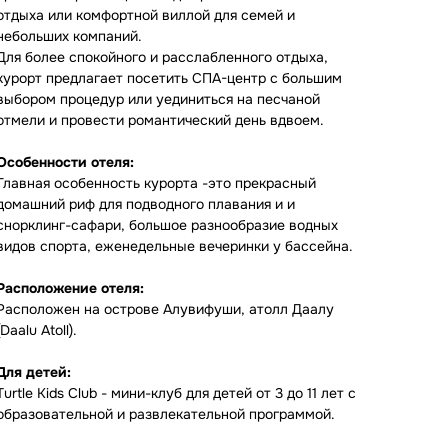
отдыха или комфортной виллой для семей и
небольших компаний.
Для более спокойного и расслабленного отдыха,
курорт предлагает посетить СПА-центр с большим
выбором процедур или уединиться на песчаной
отмели и провести романтический день вдвоем.
Особенности отеля:
Главная особенность курорта -это прекрасный
домашний риф для подводного плавания и и
снорклинг-сафари, большое разнообразие водных
видов спорта, еженедельные вечеринки у бассейна.
Расположение отеля:
Расположен на острове Алувифуши, атолл Даалу
(Daalu Atоll).
Для детей:
Turtle Kids Club - мини-клуб для детей от 3 до 11 лет с
образовательной и развлекательной программой.