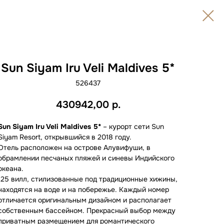
Sun Siyam Iru Veli Maldives 5*
526437
430942,00
р.
Sun Siyam Iru Veli Maldives 5*
– курорт сети Sun
Siyam Resоrt, открывшийся в 2018 году.
Отель расположен на острове Алувифуши, в
обрамлении песчаных пляжей и синевы Индийского
океана.
125 вилл, стилизованные под традиционные хижины,
находятся на воде и на побережье. Каждый номер
отличается оригинальным дизайном и располагает
собственным бассейном. Прекрасный выбор между
приватным размещением для романтического