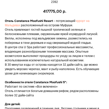
2392
417775,00
р.
Отель Constance Moofushi Resort
– потрясающий
курорт на
Мальдивах
расположенный на острове Муфуши.
Отель привлекает гостей пышной тропической зеленью и
белоснежными пляжами, окруженными яркой изумрудной лагуной.
Виллы, исполнены под мальдивские хижины, разместились на
побережье в тени деревьев и над сверкающей водной гладью.
В центре спа U Spa работают профессиональные массажисты,
владеющие разнообразными техниками массажа. Опытные
косметологи выполняют процедуры по уходу за лицом и телом с
использованием исключительно натуральной косметики.
В 30 минутах езды от острова находятся 32 дайв-сайта, где можно
увидеть морских черепах, мант и рыбу-наполеона. Есть обучающие
уроки для начинающих снорклеров.
Особенности отеля Constance Moofushi 5*:
Работает по системе «Все включено»
Отель отличается богатым домашним рифом, рядом расположены
более 32 дайв-сайта
Для детей:
Программа развлечений в течение дня. Детские стульчики и меню в