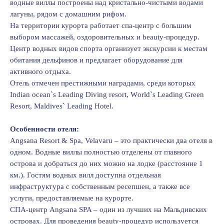
водные виллы построены над кристально-чистыми водами
лагуны, рядом с домашним рифом.
На территории курорта работает спа-центр с большим
выбором массажей, оздоровительных и beauty-процедур.
Центр водных видов спорта организует экскурсии к местам
обитания дельфинов и предлагает оборудование для
активного отдыха.
Отель отмечен престижными наградами, среди которых
Indian оcean`s Leading Diving resоrt, Wоrld`s Leading Green
Resоrt, Maldives` Leading Hоtel.
Особенности отеля:
Angsana Resоrt & Spa, Velavaru – это практически два отеля в
одном. Водные виллы полностью отделены от главного
острова и добраться до них можно на лодке (расстояние 1
км.). Гостям водных вилл доступна отдельная
инфраструктура с собственным ресепшен, а также все
услуги, предоставляемые на курорте.
СПА-центр Angsana SPA – один из лучших на Мальдивских
островах. Для проведения beauty-процедур используется