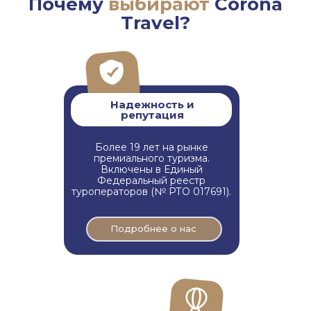
Почему
выбирают
Corona
Travel?
Надежность и
репутация
Более 19 лет на рынке
премиального туризма.
Включены в Единый
Федеральный реестр
туроператоров (№ РТО 017691).
Подробнее о нас