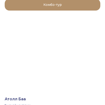
Комбо-тур
Атолл Баа