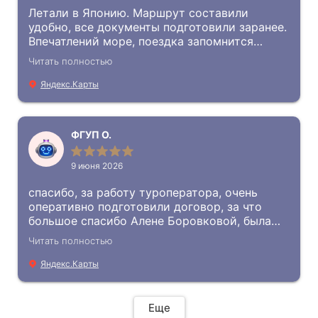
Летали в Японию. Маршрут составили
удобно, все документы подготовили заранее.
Впечатлений море, поездка запомнится
надолго ))
Читать полностью
Яндекс.Карты
ФГУП О.
9 июня 2026
спасибо, за работу туроператора, очень
оперативно подготовили договор, за что
большое спасибо Алене Боровковой, была
все время на связи и отвечала на любые
Читать полностью
вопросы касающиеся тура в Китай. Поездка
была незабываемая, организация тура очень
Яндекс.Карты
четкая, группа была сборная, в каждом
новом городе кто-то появлялся кто-то
уезжал во другим городам, В Китае хотелось
Еще