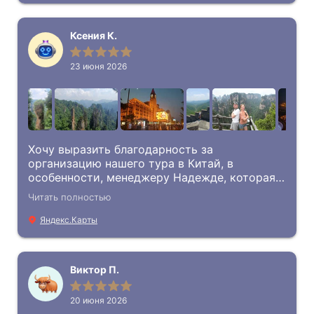
Ксения К.
23 июня 2026
Хочу выразить благодарность за
организацию нашего тура в Китай, в
особенности, менеджеру Надежде, которая
помогла с выбором тура и ответила на все
Читать полностью
вопросы. Также, спасибо, гидам в Китае
Ксении и Сони, которые нас встретили и
Яндекс.Карты
сопровождали на протяжении всего тура.
Это был Пекин и Чжанцзяцзе-горы Аватар.
Мы остались под впечатлением. Надеюсь
Виктор П.
ещё слетаем с вами куда-нибудь.
20 июня 2026