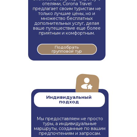
отелями, Corona Travel
предлагает своим туристам не
только лучшие цены, но и
множество бесплатных
дополнительных услуг, делая
ваше путешествие еще более
приятным и комфортным.
Подобрать
групповой тур
Индивидуальный
подход
Мы предоставляем не просто
туры, а индивидуальные
маршруты, созданные по вашим
предпочтениям и запросам.