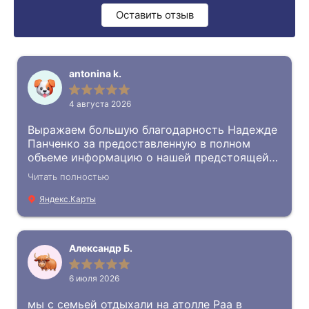
© ООО "Еврофантазия", 2006 - 2024
Оставить отзыв
Политика конфиденциальности
Предложение не является публичной офертой
antonina k.
4 августа 2026
Выражаем большую благодарность Надежде
Панченко за предоставленную в полном
объеме информацию о нашей предстоящей
поездки в Китай! Выдержка, тактичность
Читать полностью
молодой девушки нас покорила.
Яндекс.Карты
Александр Б.
6 июля 2026
мы с семьей отдыхали на атолле Раа в