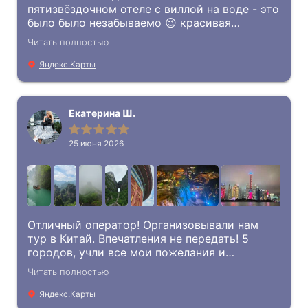
пятизвёздочном отеле с виллой на воде - это
было было незабываемо 😉 красивая
природа, чистый океан и полное
Читать полностью
расслабление. менеджеры всегда были на
связи и помогали с вопросами. спасибо за
Яндекс.Карты
организацию отпуска!
Екатерина Ш.
25 июня 2026
Отличный оператор! Организовывали нам
тур в Китай. Впечатления не передать! 5
городов, учли все мои пожелания и
коррективы, отличная организация на месте
Читать полностью
и работа гидов. В общем рекомендую и сама
ещё вернусь!!!
Яндекс.Карты