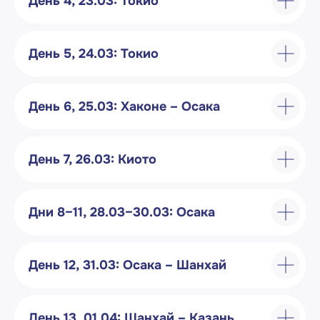
День 4, 23.03: Токио
Сохраните
программу
День 5, 24.03: Токио
тура
с описанием, фото
и ценами в формате PDF
День 6, 25.03: Хаконе – Осака
День 7, 26.03: Киото
+7
Я даю согласие на обработку персональных данных в
соответствии с Политикой конфиденциальности
Дни 8–11, 28.03–30.03: Осака
Скачать презентацию тура
День 12, 31.03: Осака – Шанхай
Дополнительная
информация
День 13, 01.04: Шанхай – Казань