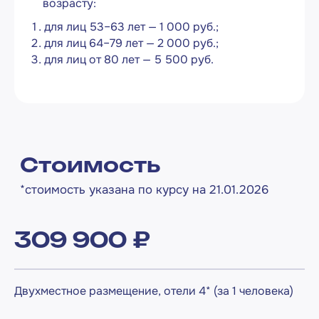
возрасту:
для лиц 53–63 лет — 1 000 руб.;
Наши контакты
для лиц 64–79 лет — 2 000 руб.;
для лиц от 80 лет — 5 500 руб.
Москва
Киров
г. Москва, ул. Пятницкая, д. 43, стр. 3
info@coronatours.ru
+7 (499) 110 30 26
Пн-Пт: с 10:00 до 19:00
Следите за новостями
в наших соцсетях
309 900 ₽
Двухместное размещение, отели 4* (за 1 человека)