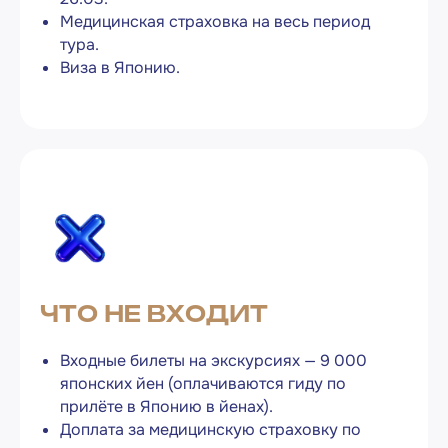
Медицинская страховка на весь период
баллов при регистрации
2 000
тура.
кэшбек с каждой покупки
Виза в Японию.
5%
до
на ваш счет
Cпецпредложения и акции
с дополнительными бонусами
Узнать подробнее
Отзывы наших
туристов
ЧТО НЕ ВХОДИТ
Входные билеты на экскурсиях — 9 000
японских йен (оплачиваются гиду по
прилёте в Японию в йенах).
Доплата за медицинскую страховку по