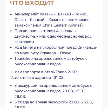
ЧТО ВХОДИТ
Стоимость
Авиаперелёт Казань – Шанхай – Токио,
*стоимость указана по курсу на 21.01.2026
Осака – Шанхай – Казань (эконом-класс,
авиакомпания China Eastern Airlines).
Проживание в отелях 4 звезды в
двухместных или одноместных номерах с
завтраком.
Ж/д билеты на скоростной поезд Синкансэн
по маршруту Одавара – Осака.
Трансфер на арендованном автобусе с
русскоговорящим гидом:
из аэропорта в отель Токио 21.03;
из отеля в аэропорт 31.03.
3 экскурсии на арендованном автобусе с
Путешествуйте
русскоговорящим гидом 23.03, 25.03,
с выгодой!
26.03.
3 обеда во время экскурсий 23.03, 25.03,
подарочный сертификат
5 000 ₽
на день рождения
26.03.