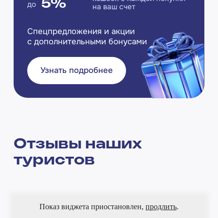
Подпишитесь
на рассылку Corona Travel
нечасто, бесплатно и только самое важное
Я даю согласие на обработку персональных данных в
соответствии с Политикой конфиденциальности
Подписаться
Политика конфиденциальности
Согласие на обработку перс. данных
Не является публичной офертой
Состоим в Ассоциации
Туроператоров России (АТОР)
© ООО "Еврофантазия", 2005 - 2026
Показ виджета приостановлен,
продлить
.