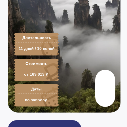
Стоимость
от
169 013
₽
Даты
по запросу
Оставить заявку
Программа тура