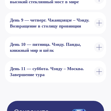
высокий стеклянный мост в мире
Я даю согласие на обработку персональных данных в
соответствии с Политикой конфиденциальности
Скачать презентацию тура
День 9 — четверг. Чжанцзяцзе – Чэнду.
Возвращение в столицу провинции
Дополнительная информация
День 10 — пятница. Чэнду. Панды,
книжный мир и шёлк
День 11 — суббота. Чэнду – Москва.
Завершение тура