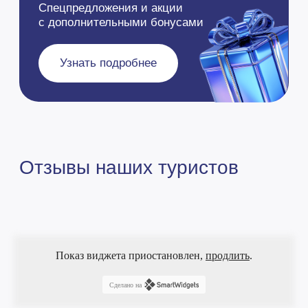
Я даю согласие на обработку персональных данных в
соответствии с Политикой конфиденциальности
Политика конфиденциальности
Подписаться
Согласие на обработку перс. данных
Не является публичной офертой
Состоим в Ассоциации
Туроператоров России (АТОР)
© ООО "Еврофантазия", 2005 - 2026
Показ виджета приостановлен,
продлить
.
Сделано на