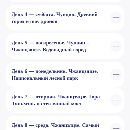
День 4 — суббота. Чунцин. Древний
город и шоу дронов
День 5 — воскресенье. Чунцин –
Чжанцзяцзе. Водопадный город
День 6 — понедельник. Чжанцзяцзе.
Сохраните
Национальный лесной парк
программу тура
с описанием, фото
День 7 — вторник. Чжанцзяцзе. Гора
и ценами в формате PDF
Тяньмэнь и стеклянный мост
День 8 — среда. Чжанцзяцзе. Самый
+7