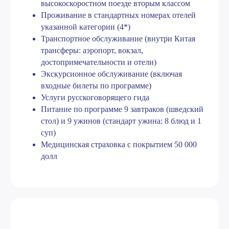
высокоскоростном поезде вторым классом
Проживание в стандартных номерах отелей
указанной категории (4*)
Транспортное обслуживание (внутри Китая
трансферы: аэропорт, вокзал,
достопримечательности и отели)
Экскурсионное обслуживание (включая
входные билеты по программе)
Услуги русскоговорящего гида
Путешествуйте
Питание по программе 9 завтраков (шведский
с выгодой!
стол) и 9 ужинов (стандарт ужина: 8 блюд и 1
суп)
подарочный сертификат
5 000 ₽
на день рождения
Медицинская страховка с покрытием 50 000
долл
2 000
баллов при регистрации
кэшбек с каждой покупки на
5%
до
ваш счет
Cпецпредложения и акции
с дополнительными бонусами