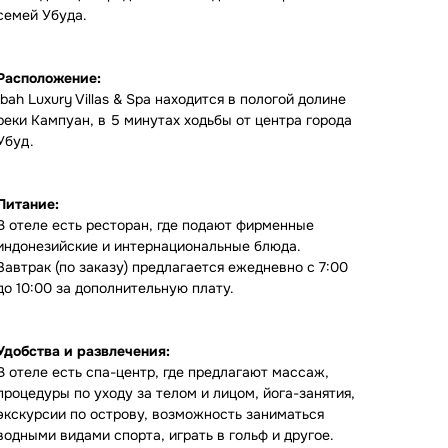
семей Убуда.
Расположение:
Ibah Luxury Villas & Spa находится в пологой долине
реки Кампуан, в 5 минутах ходьбы от центра города
Убуд.
Питание:
В отеле есть ресторан, где подают фирменные
индонезийские и интернациональные блюда.
Завтрак (по заказу) предлагается ежедневно с 7:00
до 10:00 за дополнительную плату.
Удобства и развлечения:
В отеле есть спа-центр, где предлагают массаж,
процедуры по уходу за телом и лицом, йога-занятия,
экскурсии по острову, возможность заниматься
водными видами спорта, играть в гольф и другое.