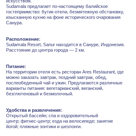
искусством.
Sudamala предлагает по-настоящему балийское
гостеприимство: бутик-отели, безмятежную обстановку,
изысканную кухню на фоне исторического очарования
Санура.
Расположение:
Sudamala Resort, Sanur находится в Сануре, Индонезия.
Расстояние до центра города — 2 км.
Питание:
На территории отеля есть ресторан Ares Restaurant, где
можно заказать завтрак, поздний завтрак, обед,
послеобеденный чай и ужин. Предлагаются различные
варианты питания: вегетарианский, веганский,
безглютеновый и безмолочный.
Удобства и развлечения:
Открытый бассейн; спа и оздоровительный
центр; фитнес-центр; езда на велосипеде; занятие
йогой; пляжные зонтики и шезлонги.