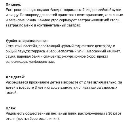
Питание:
Есть ресторан, где подают блюда американской, индонезийской кухни
и пиццу. По запросу для гостей приготовят вегетарианские, халяльные
и веганские блюда. Каждое утро сервируют завтрак «шведский стол»,
завтрак по меню и континентальный завтрак.
Удобства и развлечения:
Открытый бассейн, работающий круглый год; фитнес-центр; сад и
общий лаундж; терраса и бар; бесплатный Wi-Fi; массажный кабинет,
сауна, паровая баня и спа-центр; экскурсионное бюро; прокат
велосипедов; конференц-зал.
Для детей:
Разрешается проживание детей в возрасте от 2 лет включительно. За
детей в возрасте 3 лет и старше взимается оплата как за взрослых
гостей.
Пляж:
Рядом есть общественный песчаный пляж, расположенный в 36 км от
отеля (третья береговая линия).