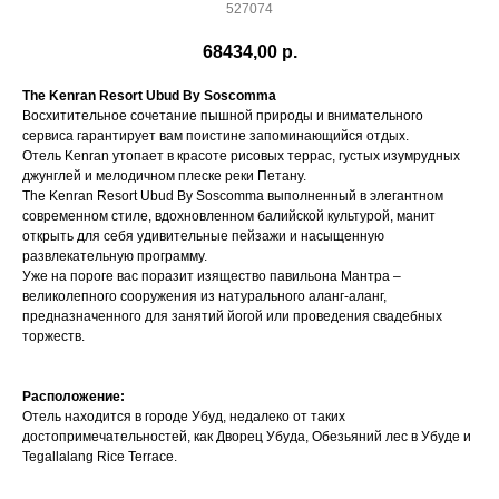
527074
68434,00
р.
The Kenran Resort Ubud By Soscomma
Восхитительное сочетание пышной природы и внимательного
сервиса гарантирует вам поистине запоминающийся отдых.
Отель Kenran утопает в красоте рисовых террас, густых изумрудных
джунглей и мелодичном плеске реки Петану.
The Kenran Resort Ubud By Soscomma выполненный в элегантном
современном стиле, вдохновленном балийской культурой, манит
открыть для себя удивительные пейзажи и насыщенную
развлекательную программу.
Уже на пороге вас поразит изящество павильона Мантра –
великолепного сооружения из натурального аланг-аланг,
предназначенного для занятий йогой или проведения свадебных
торжеств.
Расположение:
Отель находится в городе Убуд, недалеко от таких
достопримечательностей, как Дворец Убуда, Обезьяний лес в Убуде и
Tegallalang Rice Terrace.