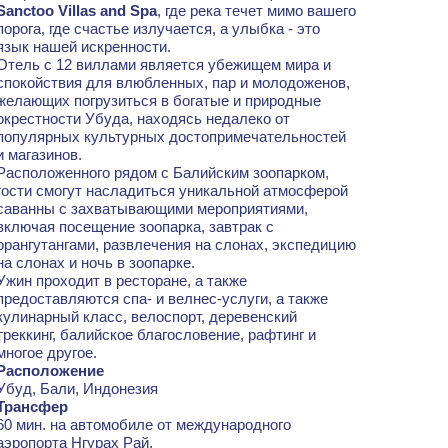
Sanctoo Villas and Spa
, где река течет мимо вашего
порога, где счастье излучается, а улыбка - это
язык нашей искренности.
Отель с 12 виллами является убежищем мира и
спокойствия для влюбленных, пар и молодоженов,
желающих погрузиться в богатые и природные
окрестности Убуда, находясь недалеко от
популярных культурных достопримечательностей
и магазинов.
Расположенного рядом с Балийским зоопарком,
гости смогут насладиться уникальной атмосферой
саванны с захватывающими мероприятиями,
включая посещение зоопарка, завтрак с
орангутангами, развлечения на слонах, экспедицию
на слонах и ночь в зоопарке.
Ужин проходит в ресторане, а также
предоставляются спа- и велнес-услуги, а также
кулинарный класс, велоспорт, деревенский
треккинг, балийское благословение, рафтинг и
многое другое.
Расположение
Убуд, Бали, Индонезия
Трансфер
60 мин. на автомобиле от международного
аэропорта Нгурах Рай.