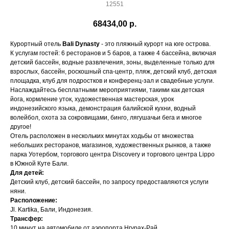
12551
68434,00
р.
Курортный отель
Bali Dynasty
- это пляжный курорт на юге острова.
К услугам гостей: 6 ресторанов и 5 баров, а также 4 бассейна, включая
детский бассейн, водные развлечения, зоны, выделенные только для
взрослых, бассейн, роскошный спа-центр, пляж, детский клуб, детская
площадка, клуб для подростков и конференц-зал и свадебные услуги.
Наслаждайтесь бесплатными мероприятиями, такими как детская
йога, кормление уток, художественная мастерская, урок
индонезийского языка, демонстрация балийской кухни, водный
волейбол, охота за сокровищами, бинго, лягушачьи бега и многое
другое!
Отель расположен в нескольких минутах ходьбы от множества
небольших ресторанов, магазинов, художественных рынков, а также
парка Уотербом, торгового центра Discovery и торгового центра Lippo
в Южной Куте Бали.
Для детей:
Детский клуб, детский бассейн, по запросу предоставляются услуги
няни.
Расположение:
Jl. Kartika, Бали, Индонезия.
Трансфер:
10 минут на автомобиле от аэропорта Нгурах-Рай.