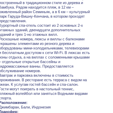
построенный в традиционном стиле из дерева и
бамбука. Рядом находится пляж, в 12 км –
оживленный район Семиньяк, а в 6 км – культурный
парк Гаруда-Вишну-Кенчана, в котором проходят
представления.
Курортный спа-отель состоит из 2 основных 2-х
этажных зданий, двенадцати дополнительных
зданий и трех 1-но этажных вилл.
Роскошные номера, люксы и виллы с балконами
украшены элементами из резного дерева и
оборудованы мини-холодильниками, телевизорами
и бесплатным доступом к сети Wi-Fi. В люксах есть
зоны отдыха, а на виллах с соломенными крышами
– отдельные открытые бассейны и
гидромассажные ванны. Предоставляется
обслуживание номеров.
Завтрак и парковка включены в стоимость
проживания. В ресторане есть терраса с видом на
океан. К услугам гостей бассейн и спа-салон.
Гости могут поиграть в настольный теннис,
пляжный волейбол или заняться Водными видами
спорта.
Расположение:
Джимбаран, Бали, Индонезия
Трансфер: