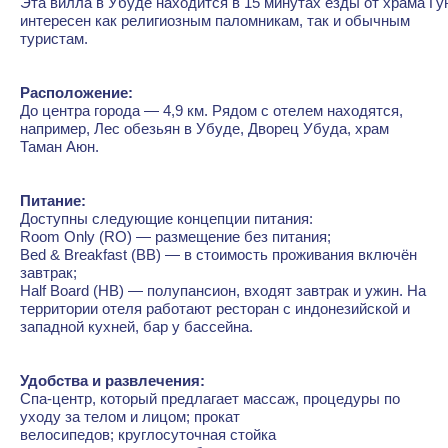
Эта вилла в Убуде находится в 15 минутах езды от храма Гу
интересен как религиозным паломникам, так и обычным
туристам.
Расположение:
До центра города — 4,9 км. Рядом с отелем находятся,
например, Лес обезьян в Убуде, Дворец Убуда, храм
Таман Аюн.
Питание:
Доступны следующие концепции питания:
Room Only (RO) — размещение без питания;
Bed & Breakfast (BB) — в стоимость проживания включён
завтрак;
Half Board (HB) — полупансион, входят завтрак и ужин. На
территории отеля работают ресторан с индонезийской и
западной кухней, бар у бассейна.
Удобства и развлечения:
Спа-центр, который предлагает массаж, процедуры по
уходу за телом и лицом; прокат
велосипедов; круглосуточная стойка