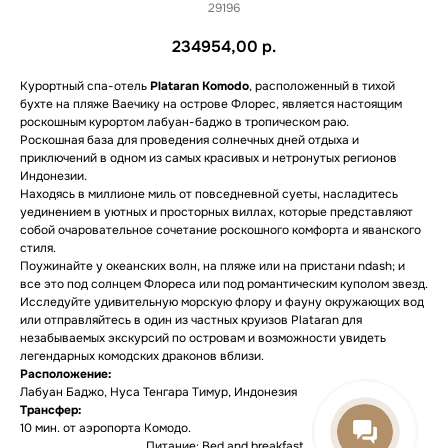
29196
234954,00
р.
Курортный спа-отель
Plataran Komodo
, расположенный в тихой
бухте на пляже Ваечику на острове Флорес, является настоящим
роскошным курортом лабуан-баджо в тропическом раю.
Роскошная база для проведения солнечных дней отдыха и
приключений в одном из самых красивых и нетронутых регионов
Индонезии.
Находясь в миллионе миль от повседневной суеты, насладитесь
уединением в уютных и просторных виллах, которые представляют
собой очаровательное сочетание роскошного комфорта и яванского
стиля.
Поужинайте у океанских волн, на пляже или на пристани ndash; и
все это под солнцем Флореса или под романтическим куполом звезд.
Исследуйте удивительную морскую флору и фауну окружающих вод
или отправляйтесь в один из частных круизов Plataran для
незабываемых экскурсий по островам и возможности увидеть
легендарных комодских драконов вблизи.
Расположение:
Лабуан Баджо, Нуса Тенгара Тимур, Индонезия
Трансфер:
10 мин. от аэропорта Комодо.
Питание: Bed and breakfast