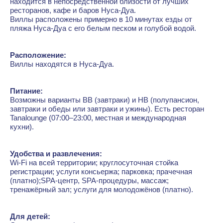
находится в непосредственной близости от лучших
ресторанов, кафе и баров Нуса-Дуа.
Виллы расположены примерно в 10 минутах езды от
пляжа Нуса-Дуа с его белым песком и голубой водой.
Расположение:
Виллы находятся в Нуса-Дуа.
Питание:
Возможны варианты ВВ (завтраки) и HB (полупансион,
завтраки и обеды или завтраки и ужины). Есть ресторан
Tanalounge (07:00–23:00, местная и международная
кухни).
Удобства и развлечения:
Wi-Fi на всей территории; круглосуточная стойка
регистрации; услуги консьержа; парковка; прачечная
(платно);SPA-центр, SPA-процедуры, массаж;
тренажёрный зал; услуги для молодожёнов (платно).
Для детей: